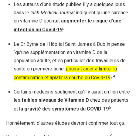
Les auteurs d’une étude publiée il y a quelques jours
dans le
Irish Medical Journal
indiquent qu’une carence
en vitamine D pourrait
augmenter le risque d’une
3
infection au Covid-19
.
Le Dr Byrne de l’Hôpital Saint-James à Dublin pense
“qu’une supplémentation en vitamine D de la
population adulte, et en particulier des travailleurs de
santé en première ligne,
pourrait aider à limiter la
4
contamination et aplatir la courbe du Covid-19
»
.
Certains médecins soulignent qu’il y aurait un lien entre
les
faibles niveaux de Vitamine D
chez des patients
5
et
la gravité des symptômes du COVID-19
.
Honnêtement, d’autres études devront confirmer tout ça.