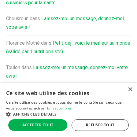
cuisiniers pour la santé
Choukroun
dans
Laissez-moi un message, donnez-moi
votre avis !
Florence Mothé
dans
Petit-déj : voici le meilleur au monde
(validé par 1 nutritionniste)
Toulon
dans
Laissez-moi un message, donnez-moi votre
avis !
×
Ce site web utilise des cookies
Ce site utilise des cookies et vous donne le contrôle sur ceux que
vous souhaitez activer
En savoir plus
Qui est Benoit Dauriac ?
Avertissement au lecteur
AFFICHER LES DÉTAILS
Laissez-moi un message, votre avis !
ACCEPTER TOUT
REFUSER TOUT
Politique de confidentialité
Mentions légales
Clause de non-responsabilité
Aide et contact