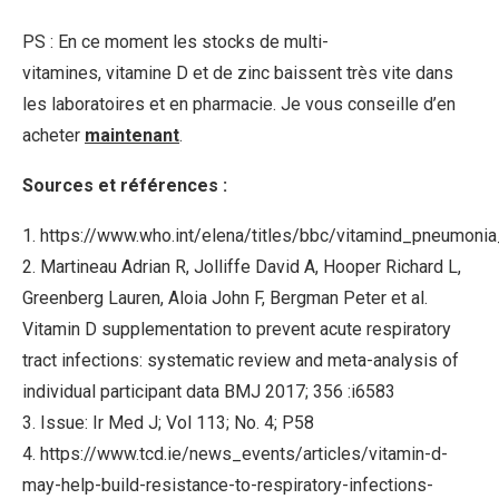
PS : En ce moment les stocks de multi-
vitamines, vitamine D et de zinc baissent très vite dans
les laboratoires et en pharmacie. Je vous conseille d’en
acheter
maintenant
.
Sources et références :
1. https://www.who.int/elena/titles/bbc/vitamind_pneumonia_
2.
Martineau Adrian R, Jolliffe David A, Hooper Richard L,
Greenberg Lauren, Aloia John F, Bergman Peter et al.
Vitamin D supplementation to prevent acute respiratory
tract infections: systematic review and meta-analysis of
individual participant data BMJ 2017; 356 :i6583
3.
Issue: Ir Med J; Vol 113; No. 4; P58
4.
https://www.tcd.ie/news_events/articles/vitamin-d-
may-help-build-resistance-to-respiratory-infections-