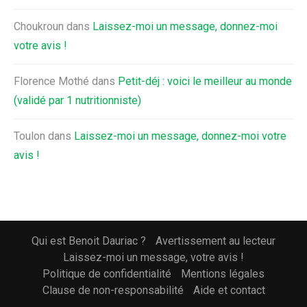
Choukroun
dans
Laissez-moi un message, donnez-moi
votre avis !
Florence Mothé
dans
Petit-déj : voici le meilleur au monde
(validé par 1 nutritionniste)
Toulon
dans
Laissez-moi un message, donnez-moi votre
avis !
Qui est Benoit Dauriac ?
Avertissement au lecteur
Laissez-moi un message, votre avis !
Politique de confidentialité
Mentions légales
Clause de non-responsabilité
Aide et contact